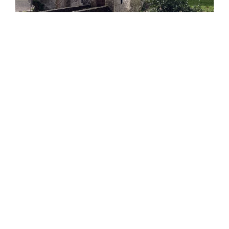
Enoturismo a Carassai
PO28