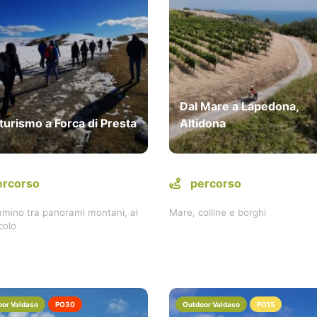
Dal Mare a Lapedona,
turismo a Forca di Presta
Altidona
ercorso
percorso
mino tra panorami montani, al
Mare, colline e borghi
colo
or Valdaso
PO30
Outdoor Valdaso
PO15