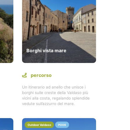
Borghi vista mare
percorso
Un itinerario ad anello che unisce i
borghi sulle creste della Valdaso più
vicini alla costa, regalando splendide
vedute sull’azzurro del mare.
Outdoor Valdaso
PO06