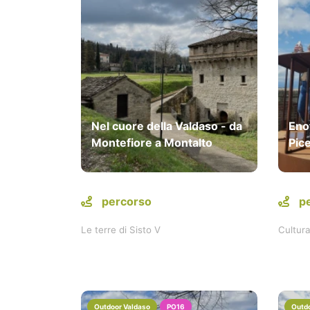
Nel cuore della Valdaso - da
Eno
Montefiore a Montalto
Pic
percorso
p
Le terre di Sisto V
Cultur
Outdoor Valdaso
PO16
Outdo