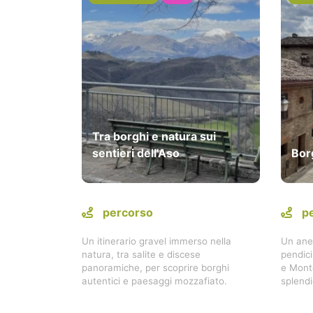
Tra borghi e natura sui
sentieri dell'Aso
Bor
percorso
p
Un itinerario gravel immerso nella
Un anel
natura, tra salite e discese
pendici
panoramiche, per scoprire borghi
e Mont
autentici e paesaggi mozzafiato.
splendi