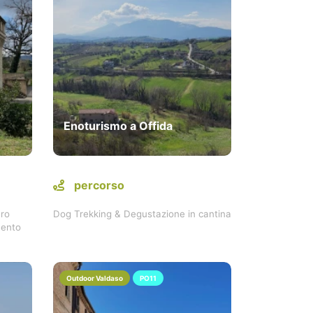
Enoturismo a Offida
percorso
ero
Dog Trekking & Degustazione in cantina
mento
Outdoor Valdaso
PO11