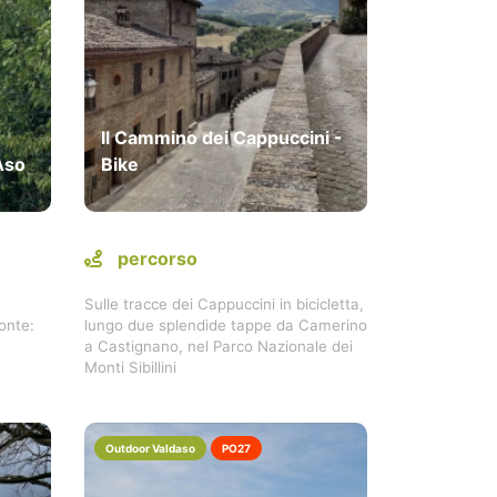
Il Cammino dei Cappuccini -
'Aso
Bike
percorso
Sulle tracce dei Cappuccini in bicicletta,
onte:
lungo due splendide tappe da Camerino
a Castignano, nel Parco Nazionale dei
Monti Sibillini
Outdoor Valdaso
PO27