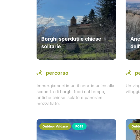
Borghi sperduti e chiese
Ane
solitarie
del
percorso
p
Immergiamoci in un itinerario unico alla
Un viag
scoperta di borghi fuori dal tempo,
villaggi
antiche chiese isolate e panorami
mozzafiato.
Outdoor Valdaso
PO19
Outdo