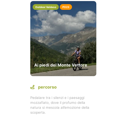
Outdoor Valdaso
PO23
Ai piedi del Monte Vettore
percorso
Pedalare tra i silenzi e i paesaggi
mozzafiato, dove il profumo della
natura si mescola all’emozione della
scoperta.