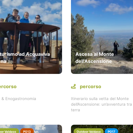
turismo ad Acquaviva
Ascesa al Monte
ena
dell'Ascensione
ercorso
percorso
a & Enogastronomia
Itinerario sulla vetta del Monte
dell’Ascensione: un’avventura tra 
terra
or Valdaso
PO13
Outdoor Valdaso
PO17