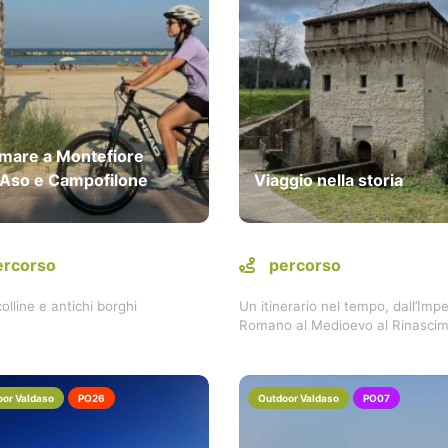
 mare a Montefiore
l’Aso e Campofilone
Viaggio nella storia
ercorso
percorso
olline e antichi borghi
Un itinerario nel tempo, dall’Imp
Romano al Medioevo al Rinasci
or Valdaso
PO26
Outdoor Valdaso
PO07