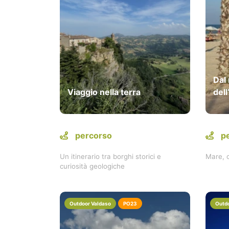
Dal
Viaggio nella terra
del
percorso
p
Un itinerario tra borghi storici e
Mare, c
curiosità geologiche
Outdoor Valdaso
PO23
Outdo