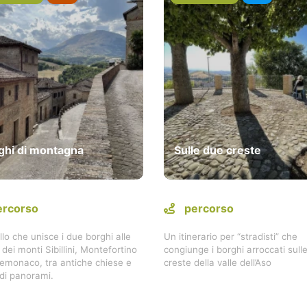
ghi di montagna
Sulle due creste
ercorso
percorso
lo che unisce i due borghi alle
Un itinerario per “stradisti” che
 dei monti Sibillini, Montefortino
congiunge i borghi arroccati sull
emonaco, tra antiche chiese e
creste della valle dell’Aso
di panorami.