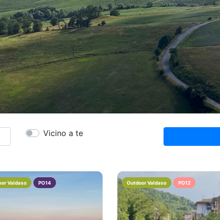
Vicino a te
or Valdaso
PO14
Outdoor Valdaso
PO12