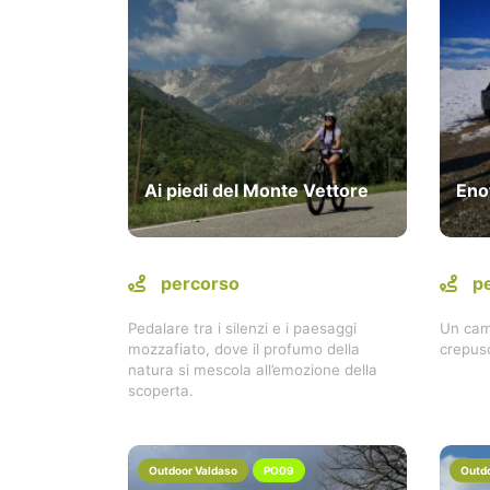
Ai piedi del Monte Vettore
Eno
percorso
p
Pedalare tra i silenzi e i paesaggi
Un cam
mozzafiato, dove il profumo della
crepus
natura si mescola all’emozione della
scoperta.
Outdoor Valdaso
PO09
Outdo