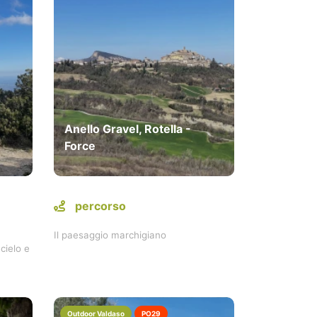
Anello Gravel, Rotella -
Force
percorso
Il paesaggio marchigiano
cielo e
Outdoor Valdaso
PO29