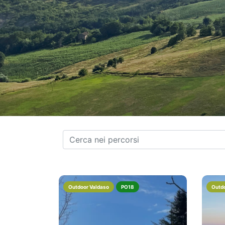
Outdoor Valdaso
PO18
Outdo