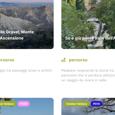
llo Gravel, Monte
l'Ascensione
Su e giù per la Valle dell
ercorso
percorso
gio tra paesaggi lunari e antichi
Pedalare respirando la storia tra
.
panorami che si perdono all’orizz
un viaggio da vivere in sella.
or Valdaso
PO08
Outdoor Valdaso
PO10