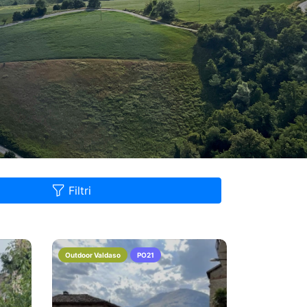
Filtri
Outdoor Valdaso
PO21