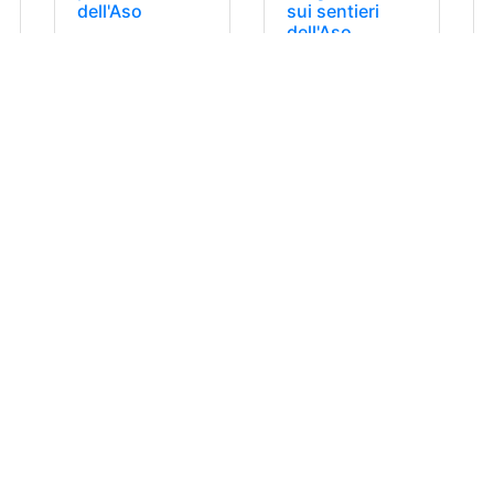
dell'Aso
sui sentieri
dell'Aso