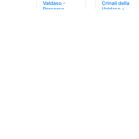
Valdaso -
Crinali della
Percorso
Valdaso -
completo
Tappa 02 - da
Montelparo a
Montemonaco