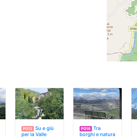
Su e giù
Tra
PO12
PO16
per la Valle
borghi e natura