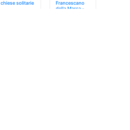
chiese solitarie
Francescano
della Marca -
tappa 6