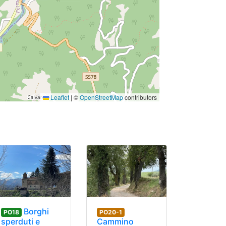
Leaflet
|
©
OpenStreetMap
contributors
Borghi
PO18
PO20-1
sperduti e
Cammino